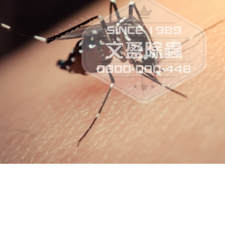
幼蟲主要繁殖於戶外的積水容器中；成蟲習慣在白晝叮人。