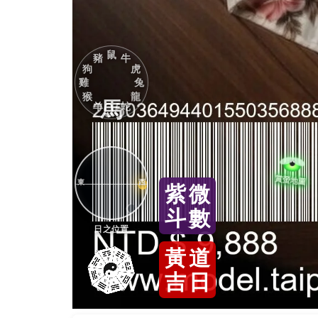
鼠
豬
牛
狗
虎
雞
兔
猴
龍
馬
羊
蛇
東
西
紫
微