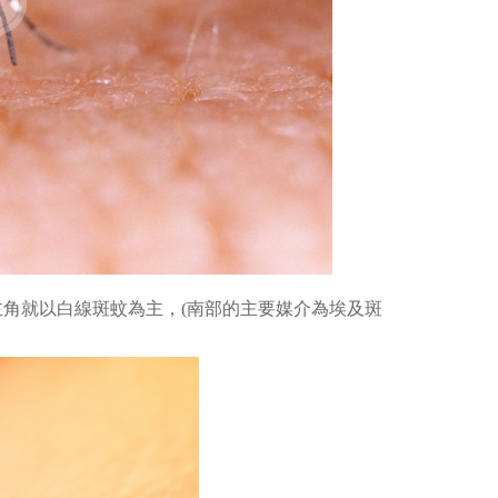
主角就以白線斑蚊為主，(南部的主要媒介為埃及斑