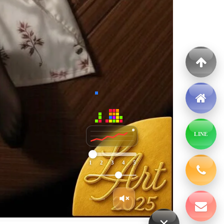
LINE
×